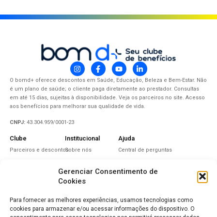
O bomd+ oferece descontos em Saúde, Educação, Beleza e Bem-Estar. Não
é um plano de saúde; o cliente paga diretamente ao prestador. Consultas
em até 15 dias, sujeitas à disponibilidade. Veja os parceiros no site. Acesso
aos benefícios para melhorar sua qualidade de vida.
CNPJ:
43.304.959/0001-23
Clube
Institucional
Ajuda
Parceiros e descontos
Sobre nós
Central de perguntas
Perto de você
Nosso grupo
Política de cookies
Gerenciar Consentimento de
Contrate Agora
Nosso endereço
Política de privacidade
Cookies
Seja um parceiro
Contato
Política de
cancelamento
Para fornecer as melhores experiências, usamos tecnologias como
Baixe o app
Ética e Integridade
cookies para armazenar e/ou acessar informações do dispositivo. O
Política de renovação