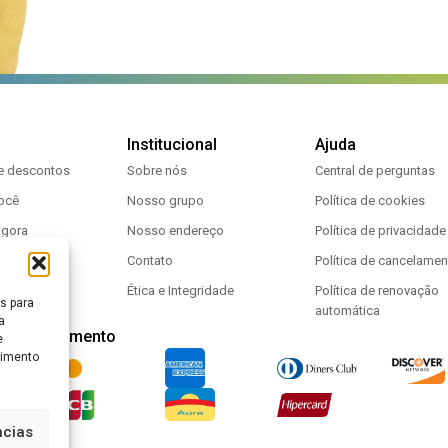
Institucional
Ajuda
 e descontos
Sobre nós
Central de perguntas
você
Nosso grupo
Política de cookies
Agora
Nosso endereço
Política de privacidade
arceiro
Contato
Política de cancelamen
pp
Ética e Integridade
Política de renovação
s para
automática
a
s de pagamento
e
timento
ncias