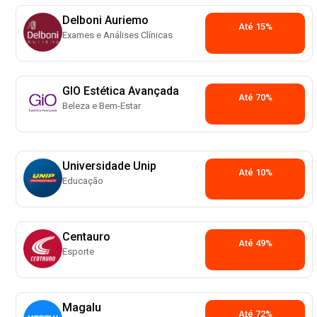
Delboni Auriemo
Até 15%
Exames e Análises Clínicas
GIO Estética Avançada
Até 70%
Beleza e Bem-Estar
Universidade Unip
Até 10%
Educação
Centauro
Até 49%
Esporte
Magalu
Até 72%