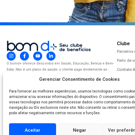
Clube
Parceiros
Perto de 
O bomd+ oferece descontos em Saúde, Educação, Beleza e Bem-
Contrate 
Estar. Não é um plano de saúde; o cliente paga diretamente ao
prestador. Consultas em até 15 dias, sujeitas à disponibilidade. Veja
Seja um p
Gerenciar Consentimento de Cookies
os parceiros no site. Acesso aos benefícios para melhorar sua
Baixe o a
qualidade de vida.
Para fornecer as melhores experiências, usamos tecnologias como cookie
armazenar e/ou acessar informações do dispositivo. O consentimento par
CNPJ:
43.304.959/0001-23
Método
essas tecnologias nos permitirá processar dados como comportamento d
navegação ou IDs exclusivos neste site. Não consentir ou retirar o consen
pode afetar negativamente certos recursos e funções.
Aceitar
Negar
Ver preferê