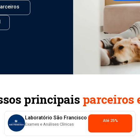
arceiros
l
ssos principais
parceiros 
Laboratório São Francisco
Até 25%
Exames e Análises Clínicas