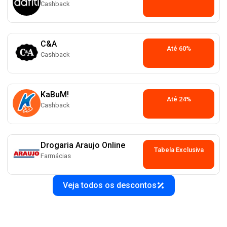
Cashback
C&A
Até 60%
Cashback
KaBuM!
Até 24%
Cashback
Drogaria Araujo Online
Tabela Exclusiva
Farmácias
Veja todos os descontos