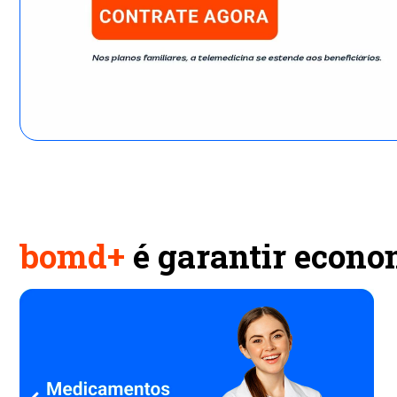
bomd+
é garantir econ