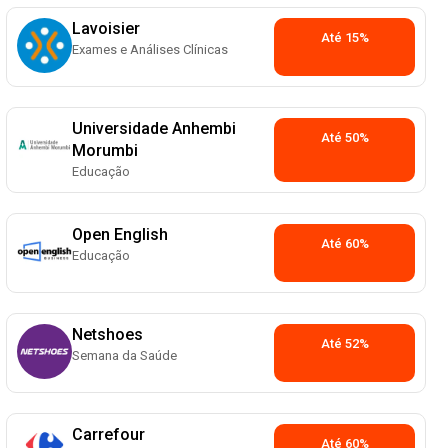
Lavoisier
Até 15%
Exames e Análises Clínicas
Universidade Anhembi
Até 50%
Morumbi
Educação
Open English
Até 60%
Educação
Netshoes
Até 52%
Semana da Saúde
Carrefour
Até 60%